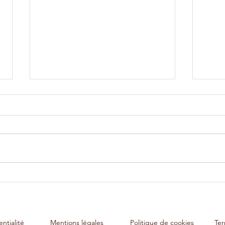
Les plus grandes erreurs que
Pourq
j'ai faites en voulant aider les
mult
autres
ntialité
Mentions légales
Politique de cookies
Ter