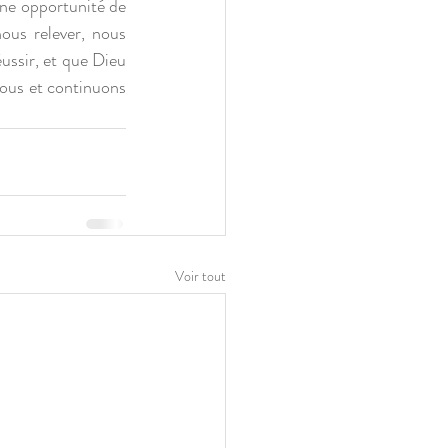
une opportunité de 
ous relever, nous 
ssir, et que Dieu 
ous et continuons 
Voir tout