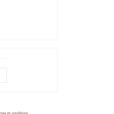
uoi je ne crois plus au
itâche
mes et conditions