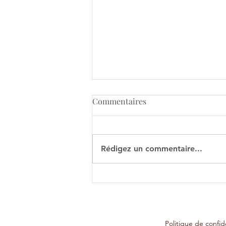
Commentaires
Rédigez un commentaire...
Comment collaborer
efficacement avec une
assistante virtuelle?
Politique de confide