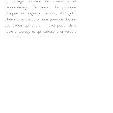
un voyage constant de croissance et 
d'apprentissage. En suivant les principes 
bibliques de sagesse, d'amour, d'intégrité, 
d'humilité et d'écoute, nous pouvons devenir 
des leaders qui ont un impact positif dans 
notre entourage et qui subissent les valeurs 
divines. Que notre leadership soit guidé par le 
cœur de Dieu et qu'il contribue à 
l'épanouissement de ceux que nous dirigeons.
Posts récents
Voir tout