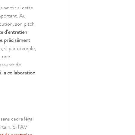
s savoir si cette 
important. Au 
ution, son pitch 
e d'entretien 
es précisément 
n, si par exemple, 
t une 
assurer de 
 la collaboration 
sans cadre légal 
tain. Si l'AV 