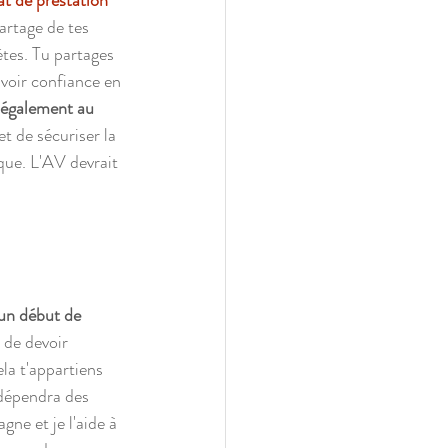
t de prestation 
artage de tes 
tes. Tu partages 
voir confiance en 
légalement au 
t de sécuriser la 
que. L'AV devrait 
 un début de 
 de devoir 
la t'appartiens 
a dépendra des 
ne et je l'aide à 