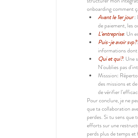
structurer mon intégrat
onboarding comment ça s
Avant le 1er jour 
:
de paiement, les ou
L'entreprise
: Un es
Puis-je avoir svp?
informations dont 
Qui et qui?
: Une s
N'oublies pas d'in
Misssion: Répertor
des missions et de 
de vérifier l'effic
Pour conclure, je ne pe
que ta collaboration av
perdes. Si tu sens que t
efforts sur une restruct
perds plus de temps et f