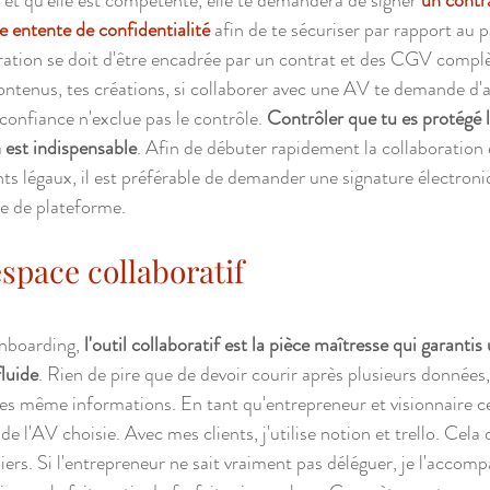
 et qu'elle est compétente, elle te demandera de signer 
un contra
e entente de confidentialité
 afin de te sécuriser par rapport au p
ation se doit d'être encadrée par un contrat et des CGV complè
contenus, tes créations, si collaborer avec une AV te demande d'a
 confiance n'exclue pas le contrôle. 
Contrôler que tu es protégé 
n est indispensable
. Afin de débuter rapidement la collaboration e
s légaux, il est préférable de demander une signature électroni
re de plateforme.
space collaboratif
nboarding, 
l'outil collaboratif est la pièce maîtresse qui garantis
fluide
. Rien de pire que de devoir courir après plusieurs données,
 les même informations. En tant qu'entrepreneur et visionnaire ce
n de l'AV choisie. Avec mes clients, j'utilise notion et trello. Cel
ers. Si l'entrepreneur ne sait vraiment pas déléguer, je l'accompag