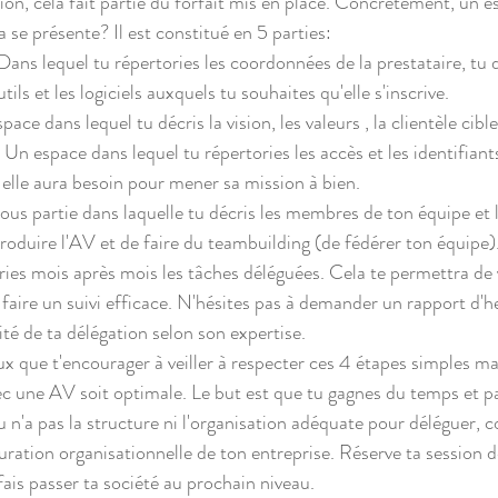
ion, cela fait partie du forfait mis en place. Concrètement, un e
e présente? Il est constitué en 5 parties:
 Dans lequel tu répertories les coordonnées de la prestataire, tu 
tils et les logiciels auxquels tu souhaites qu'elle s'inscrive.
pace dans lequel tu décris la vision, les valeurs , la clientèle cible 
: Un espace dans lequel tu répertories les accès et les identifiants
elle aura besoin pour mener sa mission à bien.
ous partie dans laquelle tu décris les membres de ton équipe et l
troduire l'AV et de faire du teambuilding (de fédérer ton équipe)
ies mois après mois les tâches déléguées. Cela te permettra de v
faire un suivi efficace. N'hésites pas à demander un rapport d'he
acité de ta délégation selon son expertise.
ux que t'encourager à veiller à respecter ces 4 étapes simples ma
ec une AV soit optimale. Le but est que tu gagnes du temps et p
u n'a pas la structure ni l'organisation adéquate pour déléguer, c
uration organisationnelle de ton entreprise. Réserve ta session d
ais passer ta société au prochain niveau.