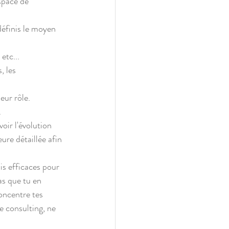
space de 
définis le moyen 
etc...
, les 
eur rôle. 
.
oir l'évolution 
ure détaillée afin 
is efficaces pour 
as que tu en 
oncentre tes 
e consulting, ne 