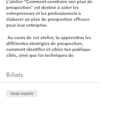
L'atelier "Comment construire son plan de
prospection" est destiné à aider les
entrepreneurs et les professionnels à
élaborer un plan de prospection efficace
pour leur entreprise.
Au cours de cet atelier, tu apprendras les
différentes stratégies de prospection,
comment identifier et cibler ton publique
cible, ainsi que les techniques de
communication et de vente à utiliser pour
attirer des clients potentiels.
Billets
Tu découvriras également comment
mesurer l'efficacité de ton plan de
prospection et comment l'adapter en
Vente expirée
fonction des résultats.
Type de billet
L'atelier est interactif et pratique, te
ATELIER DU MOIS
permettant de mettre en pratique les
connaissances acquises et de recevoir des
Prix
commentaires personnalisés.
39,00 €