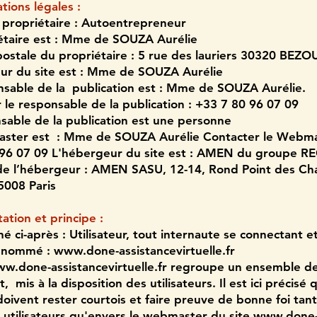
tions légales :
 propriétaire : Autoentrepreneur
étaire est : Mme de SOUZA Aurélie
ostale du propriétaire : 5 rue des lauriers 30320 BEZ
ur du site est : Mme de SOUZA Aurélie
sable de la publication est : Mme de SOUZA Aurélie.
 le responsable de la publication : +33 7 80 96 07 09
sable de la publication est une personne
ster est : Mme de SOUZA Aurélie Contacter le Webma
 96 07 09 L'hébergeur du site est : AMEN du groupe R
de l’hébergeur : AMEN SASU, 12-14, Rond Point des C
5008 Paris
ation et principe :
é ci-après : Utilisateur, tout internaute se connectant et
usnommé :
www.done-assistancevirtuelle.fr
w.done-assistancevirtuelle.fr
regroupe un ensemble de 
t, mis à la disposition des utilisateurs. Il est ici précisé
doivent rester courtois et faire preuve de bonne foi tan
s utilisateurs qu'envers le webmaster du site
www.done