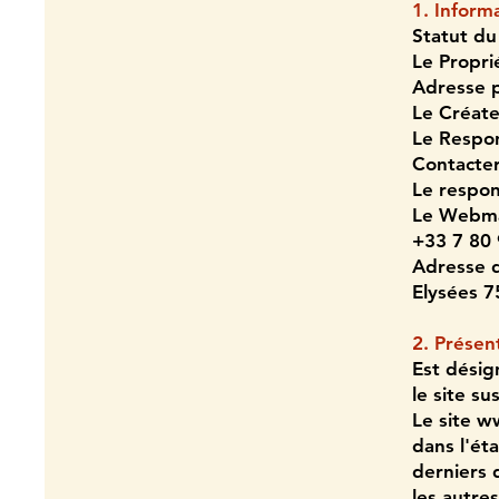
1. Informa
Statut du
Le Propri
Adresse p
Le Créate
Le Respon
Contacter
Le respon
Le Webma
+33 7 80
Adresse 
Elysées 7
2. Présent
Est désign
le site s
Le site
ww
dans l'éta
derniers 
les autre