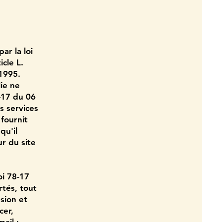
r la loi
icle L.
1995.
ie ne
8-17 du 06
ns services
 fournit
qu'il
ur du site
oi 78-17
rtés, tout
ssion et
cer,