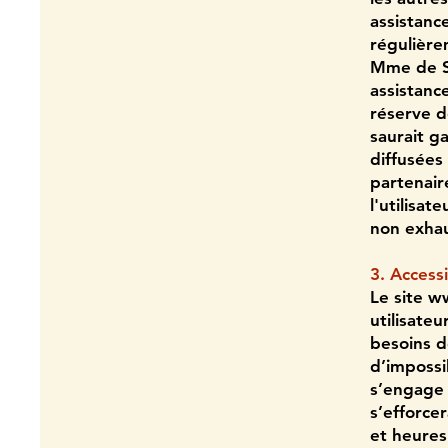
assistance
régulièr
Mme de SO
assistance
réserve d
saurait ga
diffusées 
partenair
l'utilisat
non exhau
3. Accessi
Le site
ww
utilisate
besoins d
d’impossi
s’engage 
s’efforce
et heures