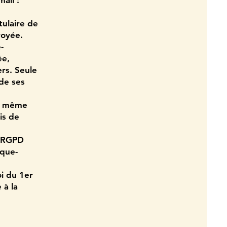
ail :
tulaire de
voyée.
-
ée,
rs. Seule
de ses
la même
is de
e RGPD
ique-
oi du 1er
 à la