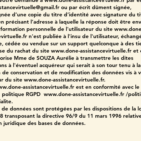
 votre demande à
www.done-assistancevirtuelle.fr
par em
stancevirtuelle@gmail.fr
ou par écrit dûment signée,
ée d’une copie du titre d’identité avec signature du ti
 en précisant l’adresse à laquelle la réponse doit être en
formation personnelle de l'utilisateur du site
www.done
virtuelle.fr
n'est publiée à l'insu de l'utilisateur, échang
e, cédée ou vendue sur un support quelconque à des tie
se du rachat du site
www.done-assistancevirtuelle.fr
et 
torise Mme de SOUZA Aurélie à transmettre les dites
ons à l'éventuel acquéreur qui serait à son tour tenu à 
n de conservation et de modification des données vis à v
eur du site
www.done-assistancevirtuelle.fr
.
w.done-assistancevirtuelle.fr
est en conformité avec l
re politique RGPD
www.done-assistancevirtuelle.fr
/polit
alite.
 de données sont protégées par les dispositions de la l
98 transposant la directive 96/9 du 11 mars 1996 relative
n juridique des bases de données.