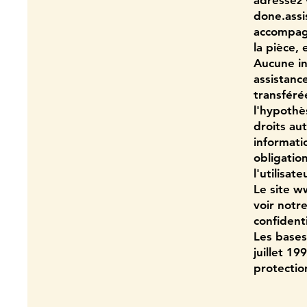
adressez
done.assi
accompagn
la pièce,
Aucune in
assistance
transféré
l'hypothè
droits au
informati
obligatio
l'utilisat
Le site
ww
voir not
confidenti
Les bases
juillet 19
protectio