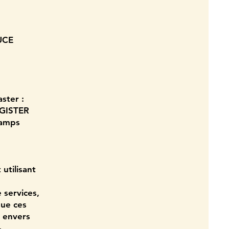
OUCE
ster :
EGISTER
hamps
 utilisant
services,
 que ces
t envers
-