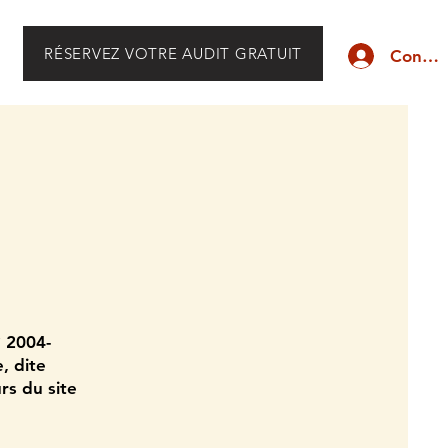
RÉSERVEZ VOTRE AUDIT GRATUIT
Connex
° 2004-
, dite
rs du site