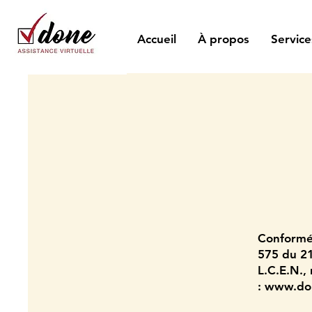
Accueil
À propos
Service
Conformém
575 du 21
L.C.E.N., 
:
www.done