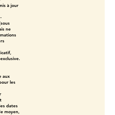
is à jour
-
(sous
ais ne
ormations
ers
catif,
exclusive.
e aux
pour les
r
t
les dates
 de moyen,