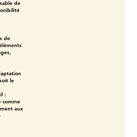
sable de
onibilité
ts de
s éléments
ages,
daptation
oit le
l :
rée comme
ément aux
é