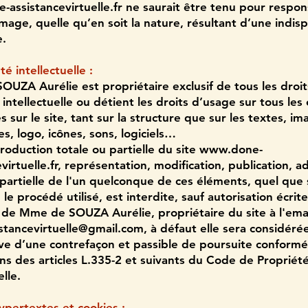
assistancevirtuelle.fr
ne saurait être tenu pour respon
age, quelle qu’en soit la nature, résultant d’une indisp
e.
té intellectuelle :
UZA Aurélie est propriétaire exclusif de tous les droi
 intellectuelle ou détient les droits d’usage sur tous le
s sur le site, tant sur la structure que sur les textes, im
s, logo, icônes, sons, logiciels…
roduction totale ou partielle du site
www.done-
virtuelle.fr
, représentation, modification, publication, a
 partielle de l'un quelconque de ces éléments, quel que s
e procédé utilisé, est interdite, sauf autorisation écrite
 de Mme de SOUZA Aurélie, propriétaire du site à l'emai
stancevirtuelle@gmail.com
, à défaut elle sera considé
ive d’une contrefaçon et passible de poursuite conform
ons des articles L.335-2 et suivants du Code de Propriét
elle.
hypertextes et cookies :