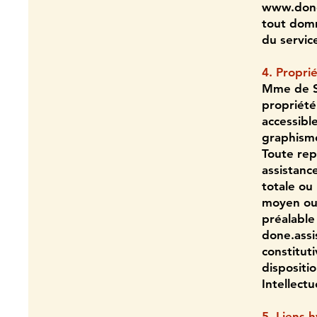
www.done-
tout domm
du servic
4. Proprié
Mme de SO
propriété
accessible
graphisme
Toute rep
assistance
totale ou
moyen ou l
préalable
done.assi
constitut
dispositi
Intellectu
5. Liens 