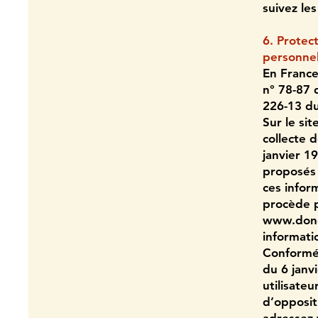
suivez les
6. Protec
personnel
En France
n° 78-87 d
226-13 du
Sur le sit
collecte d
janvier 19
proposés 
ces infor
procède pa
www.done-
informati
Conformém
du 6 janvi
utilisateu
d’opposit