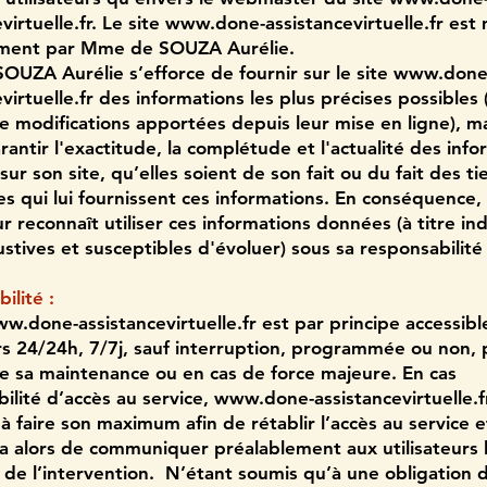
virtuelle.fr
. Le site
www.done-assistancevirtuelle.fr
est m
ement par Mme de SOUZA Aurélie.
UZA Aurélie s’efforce de fournir sur le site
www.done
virtuelle.fr
des informations les plus précises possibles 
e modifications apportées depuis leur mise en ligne), m
rantir l'exactitude, la complétude et l'actualité des inf
sur son site, qu’elles soient de son fait ou du fait des ti
es qui lui fournissent ces informations. En conséquence,
eur reconnaît utiliser ces informations données (à titre indi
stives et susceptibles d'évoluer) sous sa responsabilité 
bilité :
w.done-assistancevirtuelle.fr
est par principe accessibl
urs 24/24h, 7/7j, sauf interruption, programmée ou non, 
e sa maintenance ou en cas de force majeure. En cas
bilité d’accès au service,
www.done-assistancevirtuelle.f
à faire son maximum afin de rétablir l’accès au service e
ra alors de communiquer préalablement aux utilisateurs 
 de l’intervention. N’étant soumis qu’à une obligation