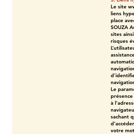
Le site
ww
liens hyp
place av
SOUZA Aur
sites ains
risques év
L’utilisat
assistance
automatiq
navigatio
d'identifi
navigation
Le paramé
présence 
à l’adres
navigateu
sachant qu
d’accéder
votre mot