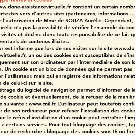
w.done-assistancevirtuelle.fr
contient un certain nomb
ertextes vers d’autres sites (partenaires, informations …
ec l’autorisation de Mme de SOUZA Aurélie. Cependant
élie n’a pas la possibilité de vérifier l'ensemble du co
i visités et décline donc toute responsabilité de ce fait 
entuels de contenus illicites.
eur est informé que lors de ses visites sur le site
www.do
virtuelle.fr
, un ou des cookies sont susceptibles de s’ins
uement sur son ordinateur par l'intermédiaire de son lo
n. Un cookie est un bloc de données qui ne permet pas
er l'utilisateur, mais qui enregistre des informations relat
 de celui-ci sur le site.
trage du logiciel de navigation permet d’informer de l
de cookie et éventuellement, de la refuser de la manièr
se suivante :
www.cnil.fr
. L’utilisateur peut toutefois conf
r de son ordinateur pour refuser l’installation des cooki
e le refus d'installation d'un cookie peut entraîner l’imp
 à certains services. Pour tout bloquage des cookies, t
eur de recherche : bloquage des cookies sous IE ou fire