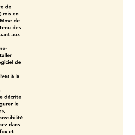
re de
) mis en
, Mme de
ntenu des
quant aux
ne-
taller
giciel de
ives à la
a
e décrite
igurer le
es,
ossibilité
apez dans
fox et