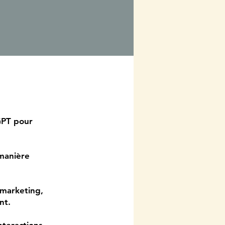
GPT pour
 manière
 marketing,
nt.