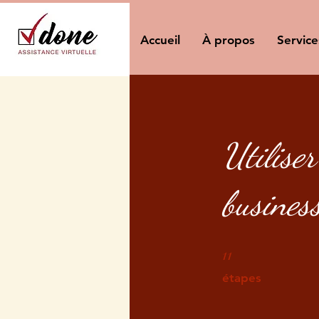
Accueil
À propos
Service
Utilise
busines
11
11 étapes
étapes