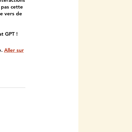
nteractions
 pas cette
e vers de
at GPT !
e.
Aller sur