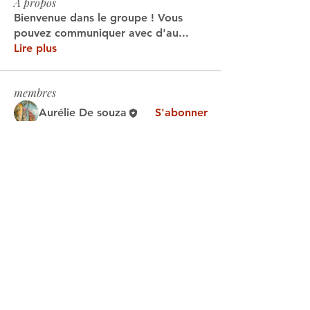
À propos
Bienvenue dans le groupe ! Vous
pouvez communiquer avec d'au
...
Lire plus
membres
Aurélie De souza
S'abonner
Kajal Jadhav
S'abonner
Vero G
S'abonner
ÉLOHIM éditions
S'abonner
Voir tous les membres (4)
Politique de confidentialité