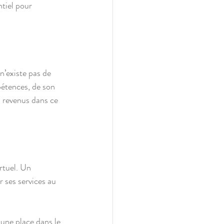
ntiel pour 
n’existe pas de 
mpétences, de son 
s revenus dans ce 
rtuel. Un 
 ses services au 
 une place dans le 