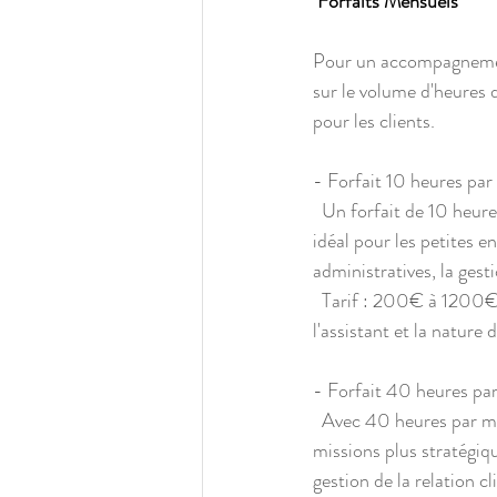
 Forfaits Mensuels
Pour un accompagnement 
sur le volume d'heures d
pour les clients.
- Forfait 10 heures par
  Un forfait de 10 heures par mois correspond à environ 2h30 heures par semaine. Ce type de forfait est 
idéal pour les petites e
administratives, la gest
  Tarif : 200€ à 1200€ par mois par client (le but est d'en avoir plusieurs), selon l'expérience de 
l'assistant et la nature 
- Forfait 40 heures par
  Avec 40 heures par mois (soit environ 10 heures par semaine), les entreprises peuvent confier des 
missions plus stratégiq
gestion de la relation cli