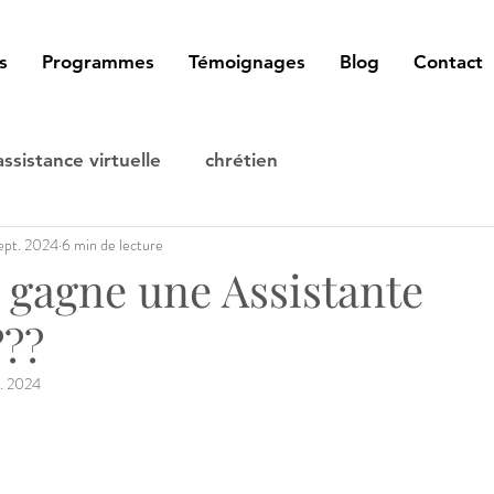
s
Programmes
Témoignages
Blog
Contact
assistance virtuelle
chrétien
ept. 2024
6 min de lecture
gagne une Assistante
???
t. 2024