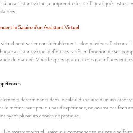
el à un assistant virtuel, comprendre les tarifs pratiqués est esse
lairées.
ncent le Salaire d’un Assistant Virtuel
t virtuel peut varier considérablement selon plusieurs facteurs. Il 
r chaque assistant virtuel définit ses tarifs en fonction de ses co
ande du marché. Voici les principaux critères qui influencent le
ompétences
éléments déterminants dans le calcul du salaire d’un assistant vi
s le métier, avec peu ou pas d’expérience, ne pourra pas facturer
nt ayant plusieurs années de pratique.
 :
 Un assistant virtuel junior, qui commence tout juste à se faire