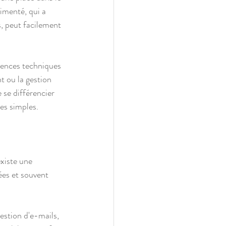
imenté, qui a 
, peut facilement 
tences techniques 
t ou la gestion 
 se différencier 
ves simples.
existe une 
ées et souvent 
estion d'e-mails, 