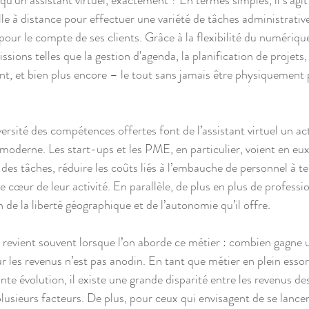
’un assistant virtuel, exactement ? En termes simples, il s'agit
lle à distance pour effectuer une variété de tâches administrativ
pour le compte de ses clients. Grâce à la flexibilité du numérique
ssions telles que la gestion d'agenda, la planification de projets,
ent, et bien plus encore – le tout sans jamais être physiquement
iversité des compétences offertes font de l’assistant virtuel un ac
oderne. Les start-ups et les PME, en particulier, voient en eux
 des tâches, réduire les coûts liés à l’embauche de personnel à te
le cœur de leur activité. En parallèle, de plus en plus de professi
 de la liberté géographique et de l’autonomie qu’il offre.
 revient souvent lorsque l’on aborde ce métier : combien gagne u
ur les revenus n’est pas anodin. En tant que métier en plein esso
ante évolution, il existe une grande disparité entre les revenus des
lusieurs facteurs. De plus, pour ceux qui envisagent de se lancer