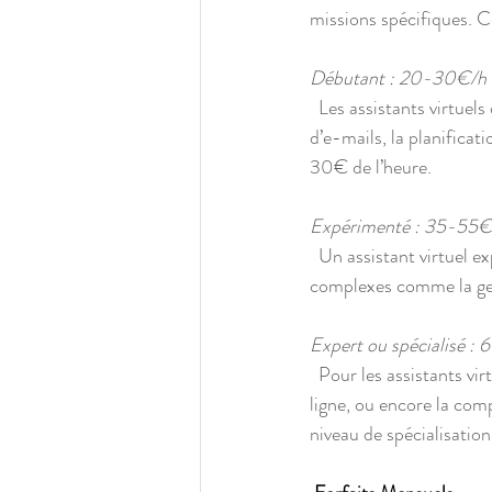
missions spécifiques. Ce
Débutant : 20-30€/h
  Les assistants virtuels débutants, souvent généralistes, qui gèrent des tâches basiques comme la gestion 
d’e-mails, la planificat
30€ de l’heure.
Expérimenté : 35-55€/
  Un assistant virtuel expérimenté, avec plusieurs années d’expérience, capable de gérer des missions plus 
complexes comme la gest
Expert ou spécialisé : 
  Pour les assistants virtuels spécialisés dans des domaines techniques comme le SEO, la publicité en 
ligne, ou encore la com
niveau de spécialisatio