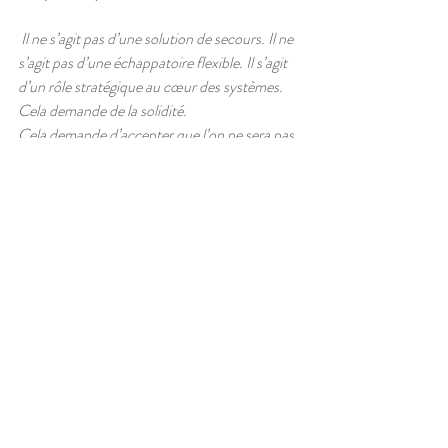
 Il ne s’agit pas d’une solution de secours. Il ne 
s’agit pas d’une échappatoire flexible. Il s’agit 
d’un rôle stratégique au cœur des systèmes.
Cela demande de la solidité.
Cela demande d’accepter que l’on ne sera pas 
toujours aimée pour avoir posé une limite. 
Cela demande de supporter le malaise d’une 
conversation franche. Cela demande de 
renoncer à l’image flatteuse de la personne 
toujours disponible.
Mais c’est à ce prix que la collaboration 
devient durable.
Une assistante professionnelle ne cherche pas 
à être indispensable par l’épuisement. Elle 
cherche à rendre le système viable. Elle ne 
veut pas porter à la place de l’entrepreneur. 